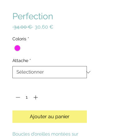
Perfection
Prix
Prix
 34,00 € 
30,60 €
original
promotionnel
Coloris
*
Attache
*
Quantité
*
Ajouter au panier
Boucles d'oreilles montées sur