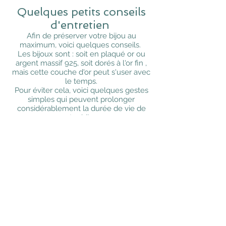
Quelques petits conseils
d'entretien
Afin de préserver votre bijou au
maximum, voici quelques conseils.
Les bijoux sont : soit en plaqué or ou
argent massif 925, soit dorés à l'or fin ,
mais cette couche d'or peut s'user avec
le temps.
Pour éviter cela, voici quelques gestes
simples qui peuvent prolonger
considérablement la durée de vie de
votre bijou :
• éviter de les porter pendant le bain,
la douche, à la piscine et à la plage ( le
sable peut rayer votre bijou)
• éviter de les porter en dormant (cela
peut fragiliser le bijou, et notamment les
chaînes très fines)
• ne pas utiliser de produits chimiques
ou d'entretien quand vous les portez
• éviter de les porter en faisant du
sport