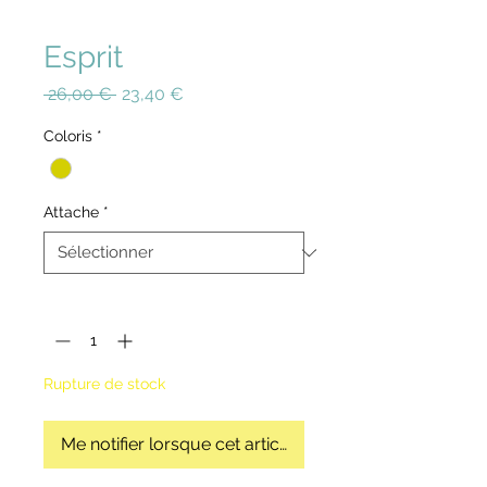
Esprit
Prix
Prix
 26,00 € 
23,40 €
original
promotionnel
Coloris
*
Attache
*
Quantité
*
Rupture de stock
Me notifier lorsque cet article est disponible