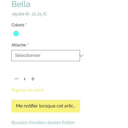
Bella
Prix
Prix
 25,00 € 
21,25 €
original
promotionnel
Coloris
*
Attache
*
Quantité
*
Rupture de stock
Me notifier lorsque cet article est disponible
Boucles d'oreilles dorées finition